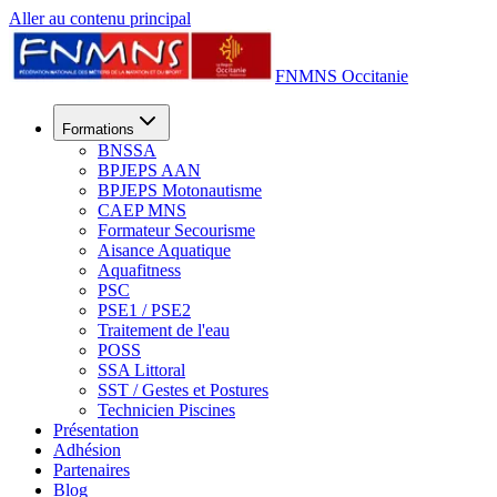
Aller au contenu principal
FNMNS Occitanie
Formations
BNSSA
BPJEPS AAN
BPJEPS Motonautisme
CAEP MNS
Formateur Secourisme
Aisance Aquatique
Aquafitness
PSC
PSE1 / PSE2
Traitement de l'eau
POSS
SSA Littoral
SST / Gestes et Postures
Technicien Piscines
Présentation
Adhésion
Partenaires
Blog