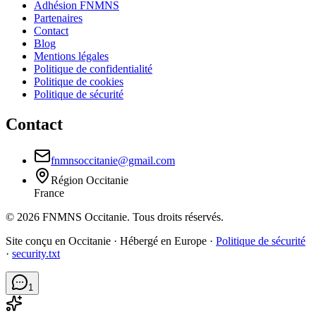
Adhésion FNMNS
Partenaires
Contact
Blog
Mentions légales
Politique de confidentialité
Politique de cookies
Politique de sécurité
Contact
fnmnsoccitanie@gmail.com
Région
Occitanie
France
©
2026
FNMNS Occitanie
. Tous droits réservés.
Site conçu en Occitanie · Hébergé en Europe ·
Politique de sécurité
·
security.txt
1